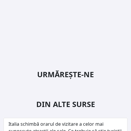
URMĂREȘTE-NE
DIN ALTE SURSE
Italia schimbă orarul de vizitare a celor mai
cunoscute atracții ale sale. Ce trebuie să știe turiștii