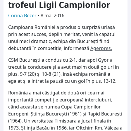
trofeul Ligii Campionilor
Corina Bezer
•
8 mai 2016
Campioana României a produs o surpriză uriașă
prin acest succes, deplin meritat, venit la capătul
unui meci dramatic, echipa din București fiind
debutantă în competiție, informează
Agerpres.
CSM Bucureşti a condus cu 2-1, dar apoi Gyor a
trecut la conducere şi a avut maxim două goluri în
plus, 9-7 (20) şi 10-8 (21), însă echipa română a
egalat şi a intrat la pauză cu un gol în plus, 13-12.
România a mai câștigat de două ori cea mai
importantă competiție europeană intercluburi,
când aceasta se numea Cupa Campionilor
Europeni, Știința București (1961) și Rapid București
(1964). Universitatea Timișoara a jucat finala în
1973, Știința Bacău în 1986, iar Oltchim Rm. Vâlcea a