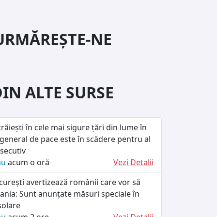
URMĂREȘTE-NE
DIN ALTE SURSE
răiești în cele mai sigure țări din lume în
 general de pace este în scădere pentru al
secutiv
ău
acum o oră
Vezi Detalii
urești avertizează românii care vor să
ania: Sunt anunțate măsuri speciale în
solare