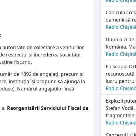
Radio Chișin
Canicula creș
oamenii să re
Radio Chișin
După o zi de 
România. Marț
 autoritate de colectare a veniturilor
Radio Chișin
 respectul și încrederea societății,
susține
fisc.md
.
Episcopia Ort
recunoscută o
n număr de 1892 de angajați, precum și
lucru pentru 
e, instituția își propune să ajungă la
Radio Chișin
reduse). Numărul angajaților însă
Explozii pute
ă a
Reorganizării Serviciului Fiscal de
Ștefan Vodă. 
fragmentele 
Radio Chișin
Cancerul lui 