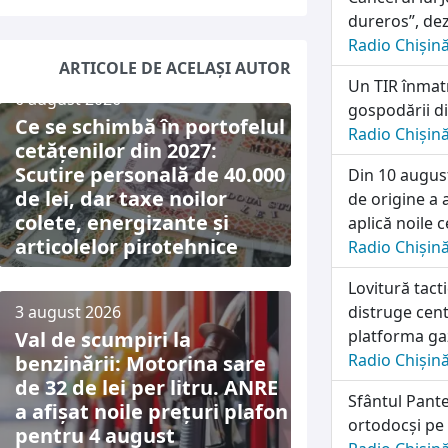
dureros”, dez
Radio Chișin
ARTICOLE DE ACELAȘI AUTOR
Un TIR înmatr
6 august 2026
gospodării di
Ce se schimbă în portofelul
Radio Chișin
cetățenilor din 2027:
Scutire personală de 40.000
Din 10 august
de lei, dar taxe noilor
de origine a 
colete, energizante și
aplică noile c
articolelor pirotehnice
Radio Chișin
Lovitură tac
3 august 2026
distruge cen
platforma ga
Val de scumpiri la
Radio Chișin
benzinării: Motorina sare
de 32 de lei per litru. ANRE
Sfântul Pante
a afișat noile prețuri plafon
ortodocși pe 
pentru 4 august