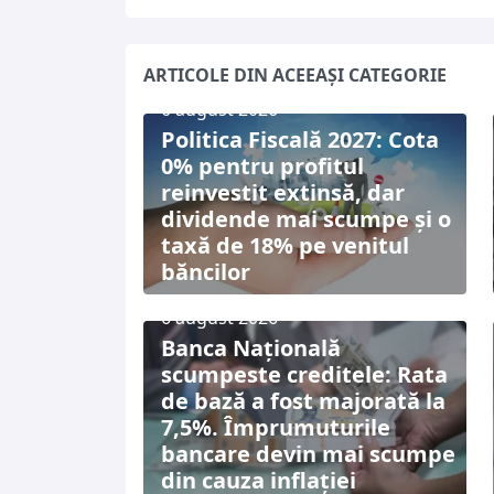
ARTICOLE DIN ACEEAȘI CATEGORIE
6 august 2026
Politica Fiscală 2027: Cota
0% pentru profitul
reinvestit extinsă, dar
dividende mai scumpe și o
taxă de 18% pe venitul
băncilor
6 august 2026
Banca Națională
scumpeste creditele: Rata
de bază a fost majorată la
7,5%. Împrumuturile
bancare devin mai scumpe
din cauza inflației