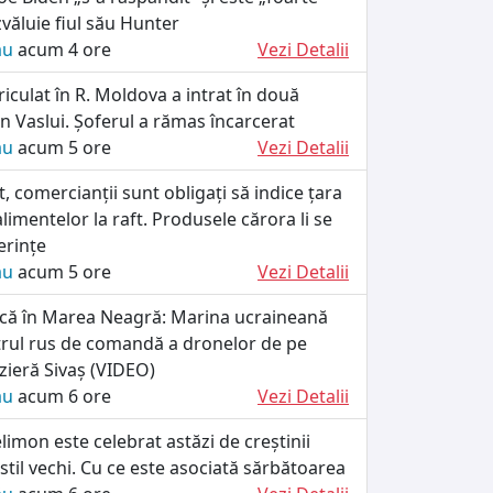
văluie fiul său Hunter
ău
acum 4 ore
Vezi Detalii
iculat în R. Moldova a intrat în două
n Vaslui. Șoferul a rămas încarcerat
ău
acum 5 ore
Vezi Detalii
, comercianții sunt obligați să indice țara
alimentelor la raft. Produsele cărora li se
erințe
ău
acum 5 ore
Vezi Detalii
tică în Marea Neagră: Marina ucraineană
trul rus de comandă a dronelor de pe
zieră Sivaș (VIDEO)
ău
acum 6 ore
Vezi Detalii
limon este celebrat astăzi de creștinii
stil vechi. Cu ce este asociată sărbătoarea