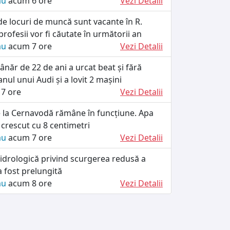
ău
acum 6 ore
Vezi Detalii
de locuri de muncă sunt vacante în R.
rofesii vor fi căutate în următorii an
ău
acum 7 ore
Vezi Detalii
ânăr de 22 de ani a urcat beat și fără
anul unui Audi și a lovit 2 mașini
7 ore
Vezi Detalii
e la Cernavodă rămâne în funcțiune. Apa
crescut cu 8 centimetri
ău
acum 7 ore
Vezi Detalii
idrologică privind scurgerea redusă a
a fost prelungită
ău
acum 8 ore
Vezi Detalii