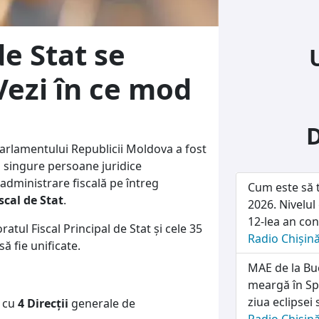
de Stat se
Vezi în ce mod
Parlamentului Republicii Moldova a fost
 singure persoane juridice
administrare fiscală pe întreg
Cum este să t
scal de Stat
.
2026. Nivelul
12-lea an con
atul Fiscal Principal de Stat și cele 35
Radio Chișin
să fie unificate.
MAE de la Buc
meargă în Sp
ziua eclipsei 
e cu
4 Direcții
generale de