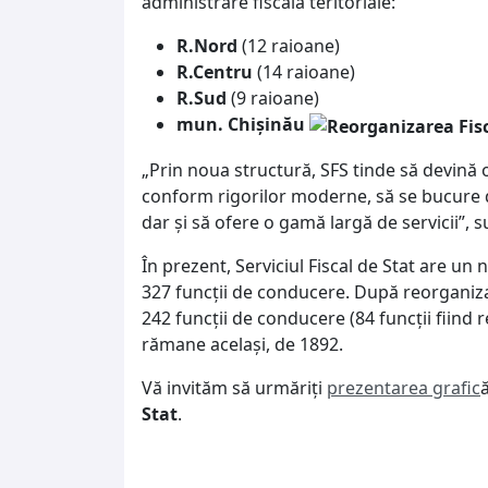
administrare fiscală teritoriale:
R.Nord
(12 raioane)
R.Centru
(14 raioane)
R.Sud
(9 raioane)
mun. Chișinău
„Prin noua structură, SFS tinde să devină o
conform rigorilor moderne, să se bucure de
dar și să ofere o gamă largă de servicii”, 
În prezent, Serviciul Fiscal de Stat are u
327 funcții de conducere. După reorganizar
242 funcții de conducere (84 funcții fiind 
rămane același, de 1892.
Vă invităm să urmăriți
prezentarea grafic
Stat
.