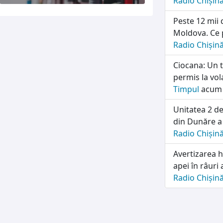
Radio Chișin
Peste 12 mii 
Moldova. Ce p
Radio Chișin
Ciocana: Un t
permis la vol
Timpul
acum 
Unitatea 2 d
din Dunăre a 
Radio Chișin
Avertizarea h
apei în râuri 
Radio Chișin