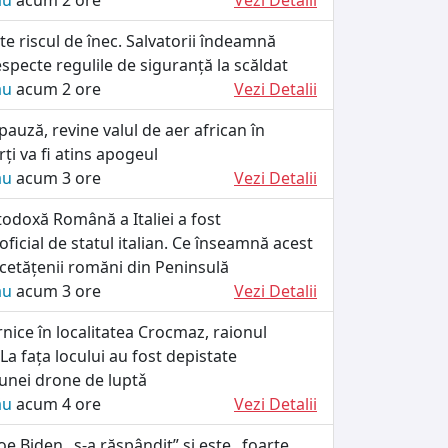
ău
acum 2 ore
Vezi Detalii
te riscul de înec. Salvatorii îndeamnă
specte regulile de siguranță la scăldat
ău
acum 2 ore
Vezi Detalii
pauză, revine valul de aer african în
i va fi atins apogeul
ău
acum 3 ore
Vezi Detalii
odoxă Română a Italiei a fost
ficial de statul italian. Ce înseamnă acest
cetățenii romăni din Peninsulă
ău
acum 3 ore
Vezi Detalii
rnice în localitatea Crocmaz, raionul
La fața locului au fost depistate
unei drone de luptǎ
ău
acum 4 ore
Vezi Detalii
Joe Biden „s-a răspândit” și este „foarte