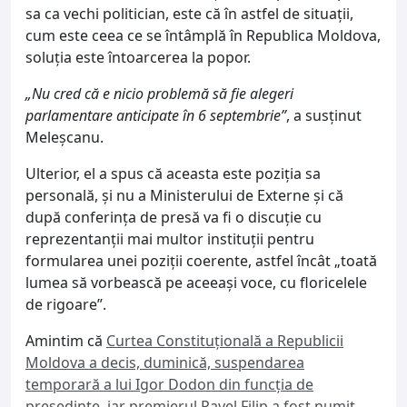
sa ca vechi politician, este că în astfel de situaţii,
cum este ceea ce se întâmplă în Republica Moldova,
soluţia este întoarcerea la popor.
„Nu cred că e nicio problemă să fie alegeri
parlamentare anticipate în 6 septembrie”
, a susţinut
Meleşcanu.
Ulterior, el a spus că aceasta este poziţia sa
personală, şi nu a Ministerului de Externe şi că
după conferinţa de presă va fi o discuţie cu
reprezentanţii mai multor instituţii pentru
formularea unei poziţii coerente, astfel încât „toată
lumea să vorbească pe aceeaşi voce, cu floricelele
de rigoare”.
Amintim că
Curtea Constituţională a Republicii
Moldova a decis, duminică, suspendarea
temporară a lui Igor Dodon din funcţia de
preşedinte, iar premierul Pavel Filip a fost numit