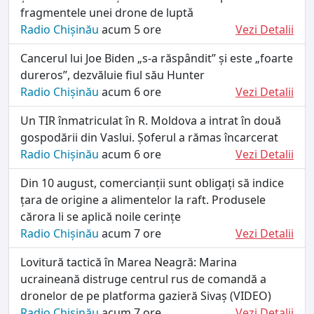
fragmentele unei drone de luptǎ
Radio Chișinău
acum 5 ore
Vezi Detalii
Cancerul lui Joe Biden „s-a răspândit” și este „foarte
dureros”, dezvăluie fiul său Hunter
Radio Chișinău
acum 6 ore
Vezi Detalii
Un TIR înmatriculat în R. Moldova a intrat în două
gospodării din Vaslui. Șoferul a rămas încarcerat
Radio Chișinău
acum 6 ore
Vezi Detalii
Din 10 august, comercianții sunt obligați să indice
țara de origine a alimentelor la raft. Produsele
cărora li se aplică noile cerințe
Radio Chișinău
acum 7 ore
Vezi Detalii
Lovitură tactică în Marea Neagră: Marina
ucraineană distruge centrul rus de comandă a
dronelor de pe platforma gazieră Sivaș (VIDEO)
Radio Chișinău
acum 7 ore
Vezi Detalii