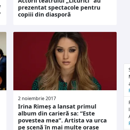
Actorii teatrului „Licurici” au
f
prezentat spectacole pentru
7
copiii din diasporă
2 noiembrie 2017
Irina Rimeș a lansat primul
album din carieră sa: “Este
povestea mea”. Artista va urca
pe scenă în mai multe orașe