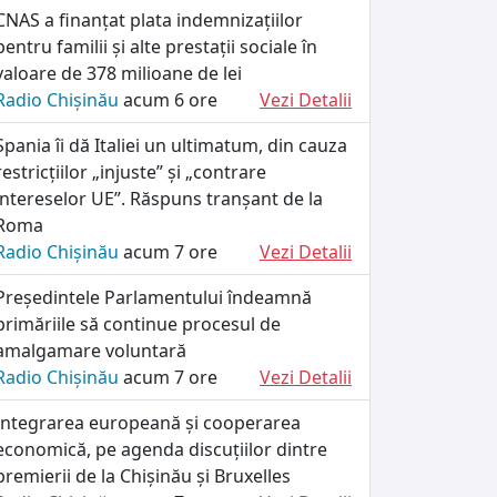
CNAS a finanțat plata indemnizațiilor
pentru familii și alte prestații sociale în
valoare de 378 milioane de lei
Radio Chișinău
acum 6 ore
Vezi Detalii
Spania îi dă Italiei un ultimatum, din cauza
restricțiilor „injuste” și „contrare
intereselor UE”. Răspuns tranșant de la
Roma
Radio Chișinău
acum 7 ore
Vezi Detalii
Președintele Parlamentului îndeamnă
primăriile să continue procesul de
amalgamare voluntară
Radio Chișinău
acum 7 ore
Vezi Detalii
Integrarea europeană și cooperarea
economică, pe agenda discuțiilor dintre
premierii de la Chișinău și Bruxelles