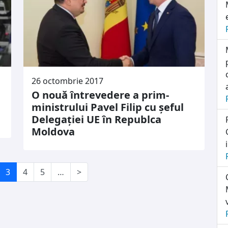
26 octombrie 2017
O nouă întrevedere a prim-
ministrului Pavel Filip cu şeful
Delegaţiei UE în Republca
Moldova
3
4
5
…
>