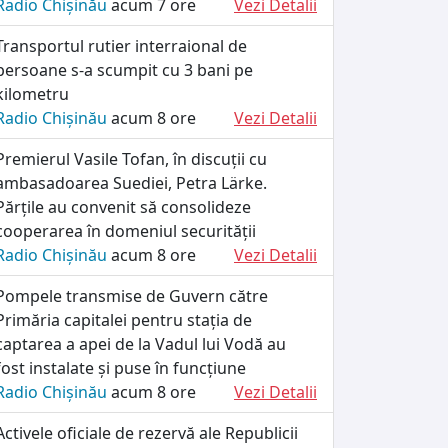
Radio Chișinău
acum 7 ore
Vezi Detalii
Transportul rutier interraional de
persoane s-a scumpit cu 3 bani pe
kilometru
Radio Chișinău
acum 8 ore
Vezi Detalii
Premierul Vasile Tofan, în discuții cu
ambasadoarea Suediei, Petra Lärke.
Părțile au convenit să consolideze
cooperarea în domeniul securității
Radio Chișinău
acum 8 ore
Vezi Detalii
Pompele transmise de Guvern către
Primăria capitalei pentru stația de
captarea a apei de la Vadul lui Vodă au
fost instalate și puse în funcțiune
Radio Chișinău
acum 8 ore
Vezi Detalii
Activele oficiale de rezervă ale Republicii