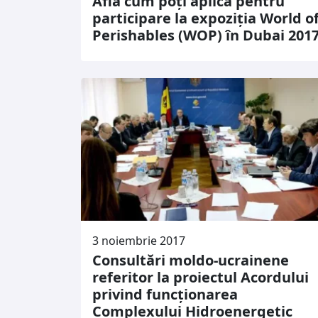
Află cum poți aplica pentru
participare la expoziția World o
Perishables (WOP) în Dubai 201
3 noiembrie 2017
Consultări moldo-ucrainene
referitor la proiectul Acordului
privind funcționarea
Complexului Hidroenergetic