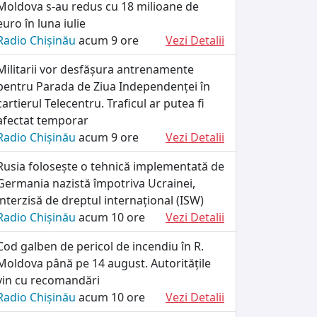
Moldova s-au redus cu 18 milioane de
euro în luna iulie
Radio Chișinău
acum 9 ore
Vezi Detalii
Militarii vor desfășura antrenamente
pentru Parada de Ziua Independenței în
cartierul Telecentru. Traficul ar putea fi
afectat temporar
Radio Chișinău
acum 9 ore
Vezi Detalii
Rusia folosește o tehnică implementată de
Germania nazistă împotriva Ucrainei,
interzisă de dreptul internațional (ISW)
Radio Chișinău
acum 10 ore
Vezi Detalii
Cod galben de pericol de incendiu în R.
Moldova până pe 14 august. Autoritățile
vin cu recomandări
Radio Chișinău
acum 10 ore
Vezi Detalii