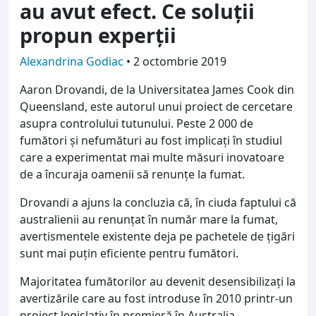
au avut efect. Ce soluții
propun experții
Alexandrina Godiac
•
2 octombrie 2019
Aaron Drovandi, de la Universitatea James Cook din
Queensland, este autorul unui proiect de cercetare
asupra controlului tutunului. Peste 2 000 de
fumători şi nefumături au fost implicaţi în studiul
care a experimentat mai multe măsuri inovatoare
de a încuraja oamenii să renunţe la fumat.
Drovandi a ajuns la concluzia că, în ciuda faptului că
australienii au renunţat în număr mare la fumat,
avertismentele existente deja pe pachetele de ţigări
sunt mai puţin eficiente pentru fumători.
Majoritatea fumătorilor au devenit desensibilizaţi la
avertizările care au fost introduse în 2010 printr-un
proiect legislativ în premieră în Australia.