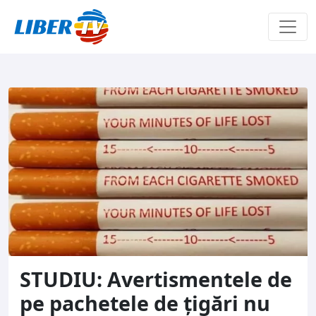
Sari la conținut
STUDIU: Avertismentele de
pe pachetele de țigări nu