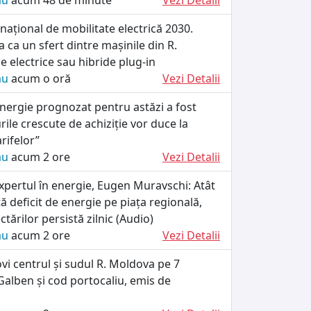
ău
acum 48 de minute
Vezi Detalii
ațional de mobilitate electrică 2030.
 ca un sfert dintre mașinile din R.
e electrice sau hibride plug-in
ău
acum o oră
Vezi Detalii
energie prognozat pentru astăzi a fost
rile crescute de achiziție vor duce la
arifelor”
ău
acum 2 ore
Vezi Detalii
xpertul în energie, Eugen Muravschi: Atât
tă deficit de energie pe piața regională,
tărilor persistă zilnic (Audio)
ău
acum 2 ore
Vezi Detalii
ovi centrul și sudul R. Moldova pe 7
alben și cod portocaliu, emis de