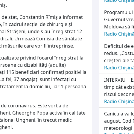
Radio Chișin
miș.
Programului n
l de stat, Constantin Rîmiș a informat
Guvernul vrea
 în cadrul secției de chirurgie și
Moldova să fi
nal Strășeni, unde s-au înregistrat 12
Radio Chișin
medicali. Urmează Comisia de sănătate
nd măsurile care vor fi întreprinse.
Deficitul de 
redus. „Costu
ualizate privind focarul înregistrat la
creșteri ale t
oane cu dizabilități (adulte)
Radio Chișin
ți 115 beneficiari confirmați pozitivi la
a fel, 37 angajați sunt infectați cu
INTERVIU | E
 tratament la domiciliu, iar 1 persoană
timp cât exis
riscul deconec
Radio Chișin
s de coronavirus. Este vorba de
eni. Gheorghe Popa activa în calitate
Canicula va l
i Raional Ungheni, în trecut medic
august. Cod G
ngheni.
meteorologi