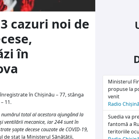
 cazuri noi de
ecese,
zi în
ova
Ministerul Fi
propuse la po
înregistrate în Chișinău – 77, stânga
venit
 – 11.
Radio Chișin
 numărul total al acestora ajungând la
Suedia va pre
 ventilării mecanice, iar 244 sunt în
fantomă a Rus
gistrate șapte decese cauzate de COVID-19,
teritoriile o
 de stat la Ministerul Sănătății,