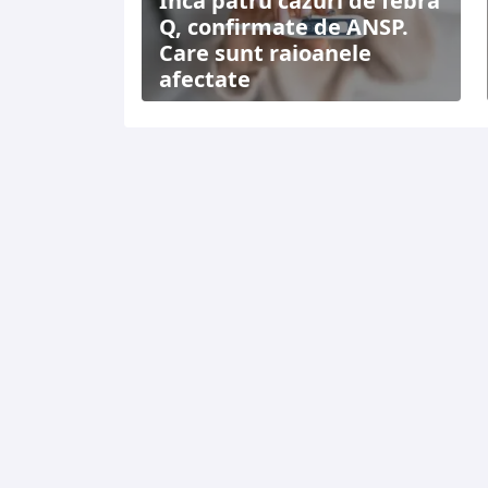
Încă patru cazuri de febră
Q, confirmate de ANSP.
Care sunt raioanele
afectate