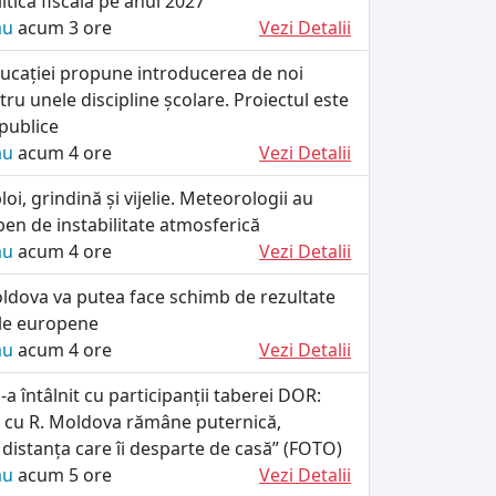
itica fiscală pe anul 2027
ău
acum 3 ore
Vezi Detalii
ducației propune introducerea de noi
tru unele discipline școlare. Proiectul este
 publice
ău
acum 4 ore
Vezi Detalii
oi, grindină și vijelie. Meteorologii au
en de instabilitate atmosferică
ău
acum 4 ore
Vezi Detalii
ldova va putea face schimb de rezultate
le europene
ău
acum 4 ore
Vezi Detalii
a întâlnit cu participanții taberei DOR:
r cu R. Moldova rămâne puternică,
 distanța care îi desparte de casă” (FOTO)
ău
acum 5 ore
Vezi Detalii