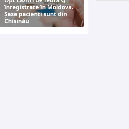
Opt cazuri de febră Q
înregistrate în Moldova.
Șase pacienți sunt din
Chișinău
TERMENI ȘI CONDIȚII
DESPRE NOI