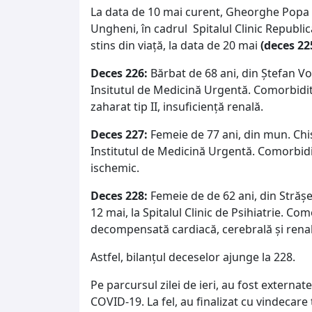
La data de 10 mai curent, Gheorghe Popa a 
Ungheni, în cadrul Spitalul Clinic Republic
stins din viață, la data de 20 mai
(deces 22
Deces 226:
Bărbat de 68 ani, din Ștefan Vo
Insitutul de Medicină Urgentă. Comorbidită
zaharat tip II, insuficiență renală.
Deces 227:
Femeie de 77 ani, din mun. Chiș
Institutul de Medicină Urgentă. Comorbidi
ischemic.
Deces 228:
Femeie de de 62 ani, din Strășen
12 mai, la Spitalul Clinic de Psihiatrie. Co
decompensată cardiacă, cerebrală și renal
Astfel, bilanțul deceselor ajunge la 228.
Pe parcursul zilei de ieri, au fost externa
COVID-19. La fel, au finalizat cu vindecare