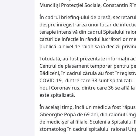
Muncii și Protecției Sociale, Constantin Rî
În cadrul briefing-ului de presă, secretaru
despre înregistrarea unui focar de infecție,
terapie intensivă din cadrul Spitalului raio
cazuri de infecție în rândul lucrătorilor 
publică la nivel de raion să ia decizii privi
Totodată, au fost prezentate informații act
Centrul de plasament temporar pentru pers
Bădiceni, în cadrul căruia au fost înregistra
COVID-19, dintre care 38 sunt spitalizați. L
noul Coronavirus, dintre care 36 se află la
este spitalizată.
În același timp, încă un medic a fost răpu
Gheorghe Popa de 69 ani, din raionul Ungh
de medic-șef al filialei Sculeni a Spitalulu
stomatolog în cadrul spitalului raional U