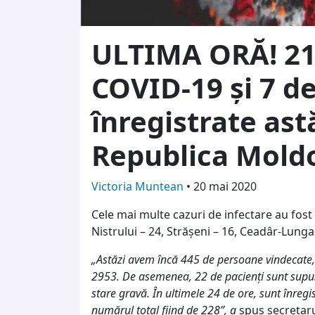
ULTIMA ORĂ! 213
COVID-19 și 7 d
înregistrate astă
Republica Mold
Victoria Muntean
•
20 mai 2020
Cele mai multe cazuri de infectare au fost 
Nistrului – 24, Strășeni – 16, Ceadâr-Lunga
„Astăzi avem încă 445 de persoane vindecate,
2953. De asemenea, 22 de pacienți sunt supuşi
stare gravă. În ultimele 24 de ore, sunt înre
numărul total fiind de 228”, a
spus secretarul