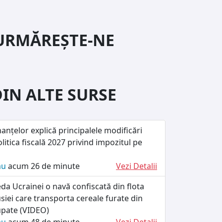
URMĂREȘTE-NE
DIN ALTE SURSE
nanțelor explică principalele modificări
litica fiscală 2027 privind impozitul pe
ău
acum 26 de minute
Vezi Detalii
da Ucrainei o navă confiscată din flota
iei care transporta cereale furate din
cupate (VIDEO)