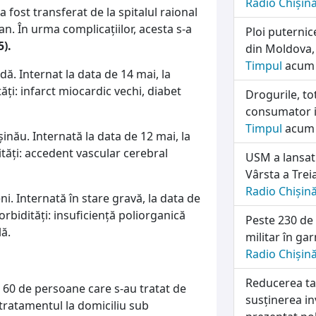
Radio Chișin
fost transferat de la spitalul raional
an. În urma complicațiilor, acesta s-a
Ploi puternic
5).
din Moldova,
Timpul
acum 
dă. Internat la data de 14 mai, la
ți: infarct miocardic vechi, diabet
Drogurile, to
consumator id
Timpul
acum 
inău. Internată la data de 12 mai, la
tăți: accedent vascular cerebral
USM a lansat 
Vârsta a Trei
Radio Chișin
i. Internată în stare gravă, la data de
morbidități: insuficiență poliorganică
Peste 230 de
ă.
militar în ga
Radio Chișin
Reducerea tax
te 60 de persoane care s-au tratat de
susținerea inv
 tratamentul la domiciliu sub