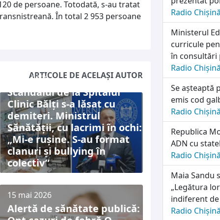
prezentat pol
120 de persoane. Totodată, s-au tratat
Radio Chișin
ransnistreană. În total 2 953 persoane
Ministerul E
curricule pen
în consultări
Radio Chișin
ARTICOLE DE ACELAȘI AUTOR
9 iulie 2026
Se așteaptă pl
Scandalul de la Spitalul
emis cod galb
Clinic Bălți s-a lăsat cu
Radio Chișin
demiteri. Ministrul
Sănătății, cu lacrimi în ochi:
Republica Mo
„Mi-e rușine. S-au format
ADN cu state
clanuri și bullying în
Radio Chișin
colectiv”
Maia Sandu s-
„Legătura lo
15 mai 2026
indiferent de
Alertă de sănătate publică:
Radio Chișin