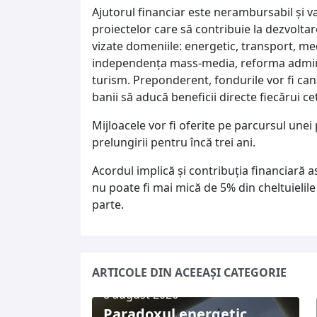
Ajutorul financiar este nerambursabil şi v
proiectelor care să contribuie la dezvoltar
vizate domeniile: energetic, transport, me
independenţa mass-media, reforma administ
turism. Preponderent, fondurile vor fi canal
banii să aducă beneficii directe fiecărui ce
Mijloacele vor fi oferite pe parcursul unei
prelungirii pentru încă trei ani.
Acordul implică şi contribuţia financiară 
nu poate fi mai mică de 5% din cheltuielile 
parte.
ARTICOLE DIN ACEEAȘI CATEGORIE
8 august 2026
Paradoxul energetic