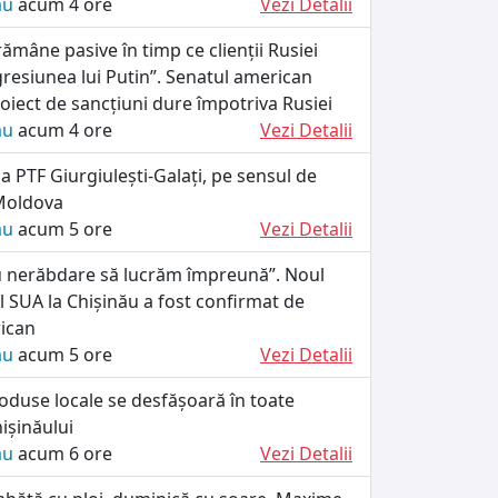
ău
acum 4 ore
Vezi Detalii
ămâne pasive în timp ce clienții Rusiei
resiunea lui Putin”. Senatul american
iect de sancțiuni dure împotriva Rusiei
ău
acum 4 ore
Vezi Detalii
la PTF Giurgiulești-Galați, pe sensul de
 Moldova
ău
acum 5 ore
Vezi Detalii
 nerăbdare să lucrăm împreună”. Noul
 SUA la Chișinău a fost confirmat de
ican
ău
acum 5 ore
Vezi Detalii
oduse locale se desfășoară în toate
ișinăului
ău
acum 6 ore
Vezi Detalii