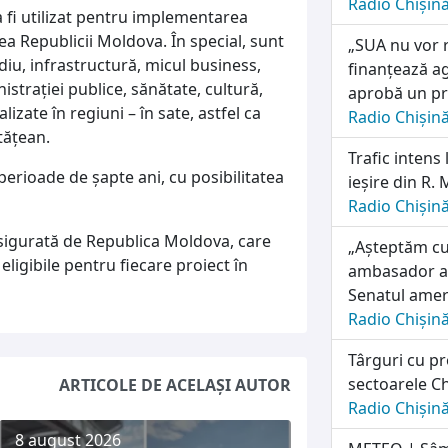
Radio Chișin
a fi utilizat pentru implementarea
ea Republicii Moldova. În special, sunt
„SUA nu vor r
diu, infrastructură, micul business,
finanțează ag
raţiei publice, sănătate, cultură,
aprobă un pro
izate în regiuni – în sate, astfel ca
Radio Chișin
tăţean.
Trafic intens 
 perioade de şapte ani, cu posibilitatea
ieșire din R.
Radio Chișin
asigurată de Republica Moldova, care
„Așteptăm cu
eligibile pentru fiecare proiect în
ambasador al
Senatul amer
Radio Chișin
Târguri cu pr
sectoarele Ch
ARTICOLE DE ACELAȘI AUTOR
Radio Chișin
8 august 2026