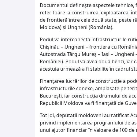
Documentul defineşte aspectele tehnice, fi
referitoare la construirea, exploatarea, în
de frontieră între cele două state, peste râ
Moldova) şi Ungheni (România).
Podul va interconecta infrastructurile ruti
Chişinău – Ungheni – frontiera cu România 
Autostrada Târgu Mureş – Iaşi – Ungheni – 
României). Podul va avea două benzi, iar ca
acestuia urmează a fi stabilite în cadrul stu
Finanţarea lucrărilor de construcţie a podu
infrastructurile conexe, amplasate pe terit
Bucureşti, iar construcţia drumului de acc
Republicii Moldova va fi finanţată de Guve
Tot joi, deputaţii moldoveni au ratificat A
privind implementarea programului de asis
unui ajutor financiar în valoare de 100 de