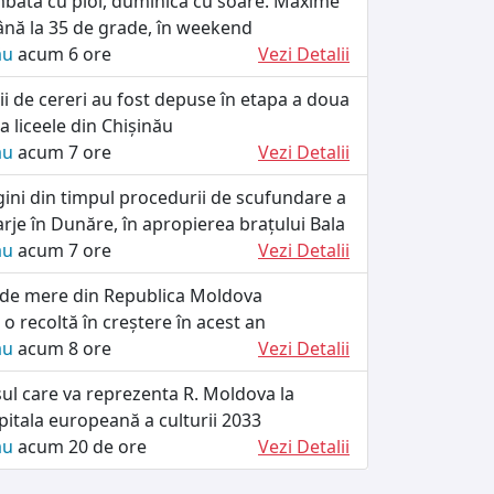
ătă cu ploi, duminică cu soare. Maxime
ână la 35 de grade, în weekend
ău
acum 6 ore
Vezi Detalii
i de cereri au fost depuse în etapa a doua
a liceele din Chișinău
ău
acum 7 ore
Vezi Detalii
ini din timpul procedurii de scufundare a
rje în Dunăre, în apropierea brațului Bala
ău
acum 7 ore
Vezi Detalii
 de mere din Republica Moldova
 recoltă în creștere în acest an
ău
acum 8 ore
Vezi Detalii
ul care va reprezenta R. Moldova la
itala europeană a culturii 2033
ău
acum 20 de ore
Vezi Detalii