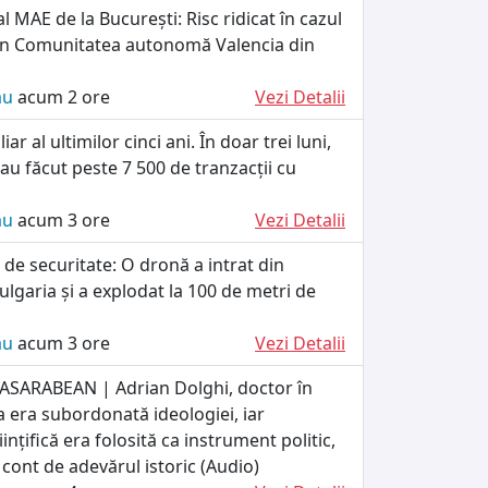
l MAE de la București: Risc ridicat în cazul
 în Comunitatea autonomă Valencia din
ău
acum 2 ore
Vezi Detalii
ar al ultimilor cinci ani. În doar trei luni,
-au făcut peste 7 500 de tranzacții cu
ău
acum 3 ore
Vezi Detalii
 de securitate: O dronă a intrat din
lgaria și a explodat la 100 de metri de
ău
acum 3 ore
Vezi Detalii
SARABEAN | Adrian Dolghi, doctor în
ria era subordonată ideologiei, iar
ințifică era folosită ca instrument politic,
e cont de adevărul istoric (Audio)