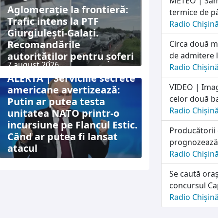
METEO | Sâmb
Aglomerație la frontieră:
termice de p
Trafic intens la PTF
Radio Chișin
Giurgiulești-Galați.
Recomandările
Circa două mi
autorităților pentru șoferi
de admitere l
7 august 2026
Radio Chișin
ALERTĂ | Serviciile secrete
VIDEO | Imag
americane avertizează:
celor două ba
Putin ar putea testa
Radio Chișin
unitatea NATO printr-o
incursiune pe Flancul Estic.
Producătorii
Când ar putea fi lansat
prognozează o
atacul
Radio Chișin
Se caută oraș
concursul Cap
Radio Chișin