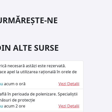
URMĂREȘTE-NE
DIN ALTE SURSE
rică necesară astăzi este rezervată.
e apel la utilizarea rațională în orele de
ău
acum o oră
Vezi Detalii
flă în perioada de polenizare. Specialiștii
suri de protecție
ău
acum 2 ore
Vezi Detalii