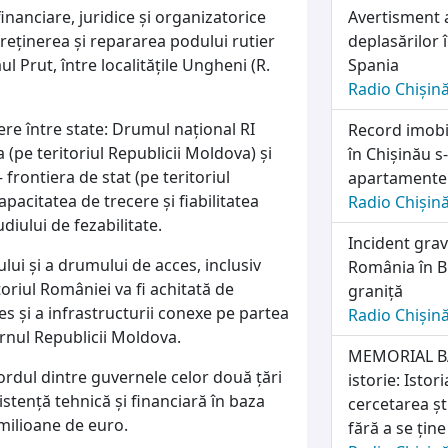
nanciare, juridice şi organizatorice
Avertisment a
treţinerea şi repararea podului rutier
deplasărilor
ul Prut, între localităţile Ungheni (R.
Spania
Radio Chișin
ere între state: Drumul naţional RI
Record imobili
(pe teritoriul Republicii Moldova) şi
în Chișinău s
frontiera de stat (pe teritoriul
apartamente
pacitatea de trecere şi fiabilitatea
Radio Chișin
diului de fezabilitate.
Incident grav
lui şi a drumului de acces, inclusiv
România în Bu
oriul României va fi achitată de
graniță
es şi a infrastructurii conexe pe partea
Radio Chișin
rnul Republicii Moldova.
MEMORIAL BA
cordul dintre guvernele celor două ţări
istorie: Isto
tenţă tehnică şi financiară în baza
cercetarea ști
 milioane de euro.
fără a se țin