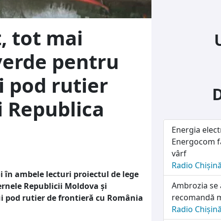
, tot mai
verde pentru
i pod rutier
i Republica
Energia elect
Energocom fac
vârf
Radio Chișin
 în ambele lecturi proiectul de lege
Ambrozia se a
ernele Republicii Moldova şi
recomandă mă
i pod rutier de frontieră cu România
Radio Chișin