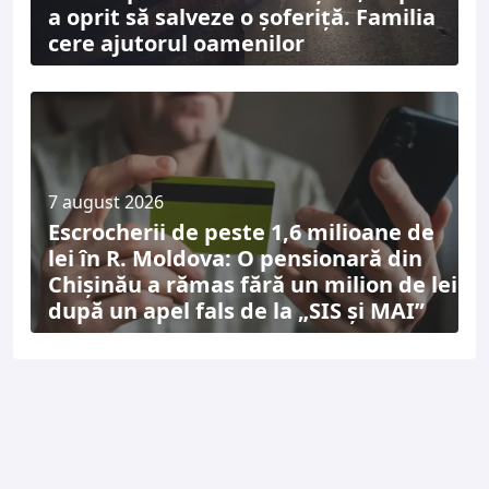
a oprit să salveze o șoferiță. Familia
cere ajutorul oamenilor
7 august 2026
Escrocherii de peste 1,6 milioane de
lei în R. Moldova: O pensionară din
Chișinău a rămas fără un milion de lei
după un apel fals de la „SIS și MAI”