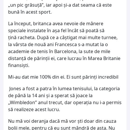
„un pic grăsuță”, iar apoi şi-a dat seama că este
bună în acest sport.
La început, britanca avea nevoie de mânere
speciale instalate în așa fel încât să poată să
ţină racheta. După ce a câștigat mai multe turnee,
la vârsta de nouă ani Francesca s-a mutat la o
academie de tenis în Barcelona, la sute de mile
distanță de părinții ei, care lucrau în Marea Britanie
finansişti.
Mi-au dat mie 100% din ei. Ei sunt părinți incredibil
Jones a fost a patra în lumea tenisului, la categoria
de până la 14 ani și a sperat să joace la
„Wimbledon” anul trecut, dar operația nu i-a permis
să realizeze acest lucru.
Nu mă voi deranja dacă mă vor ști doar din cauza
bolii mele, pentru că eu sunt mândră de asta. Nu