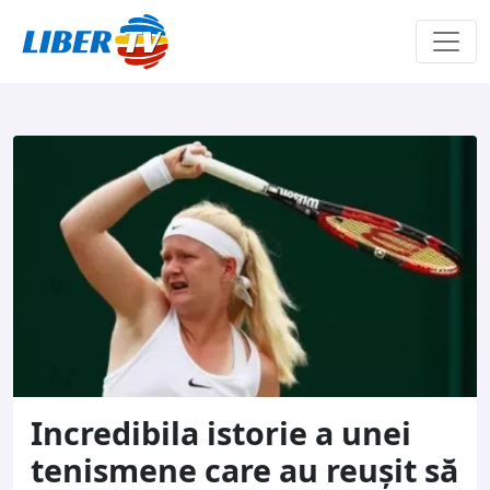
Sari la conținut
Incredibila istorie a unei
tenismene care au reuşit să