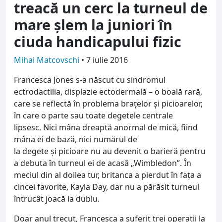
treacă un cerc la turneul de
mare şlem la juniori în
ciuda handicapului fizic
Mihai Matcovschi
•
7 iulie 2016
Francesca Jones s-a născut cu sindromul
ectrodactilia, displazie ectodermală – o boală rară,
care se reflectă în problema brațelor și picioarelor,
în care o parte sau toate degetele centrale
lipsesc. Nici mâna dreaptă anormal de mică, fiind
mâna ei de bază, nici numărul de
la degete şi picioare nu au devenit o barieră pentru
a debuta în turneul ei de acasă „Wimbledon”. În
meciul din al doilea tur, britanca a pierdut în faţa a
cincei favorite, Kayla Day, dar nu a părăsit turneul
întrucât joacă la dublu.
Doar anul trecut, Francesca a suferit trei operații la